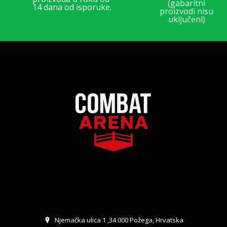
(gabaritni
14 dana od isporuke.
proizvodi nisu
uključeni)
Njemačka ulica 1 ,34 000 Požega, Hrvatska