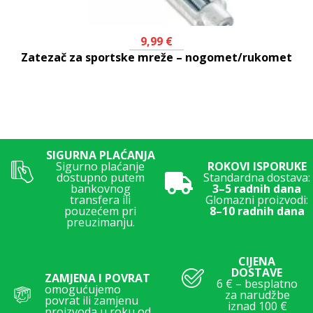
9,99
€
Zatezač za sportske mreže – nogomet/rukomet
SIGURNA PLAĆANJA
Sigurno plaćanje
ROKOVI ISPORUKE
dostupno putem
Standardna dostava:
bankovnog
3–5 radnih dana
transfera ili
Glomazni proizvodi:
pouzećem pri
8–10 radnih dana
preuzimanju.
CIJENA
DOSTAVE
ZAMJENA I POVRAT
6 € – besplatno
omogućujemo
za narudžbe
povrat ili zamjenu
iznad 100 €
proizvoda u roku od