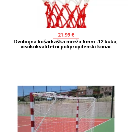
21,99
€
Dvobojna košarkaška mreža 6 mm -12 kuka,
visokokvalitetni polipropilenski konac