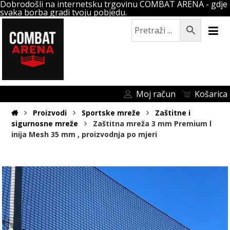
Dobrodošli na internetsku trgovinu COMBAT ARENA - gdje
svaka borba gradi tvoju pobjedu.
Moj račun
Košarica
Proizvodi
Sportske mreže
Zaštitne i
sigurnosne mreže
Zaštitna mreža 3 mm Premium l
inija Mesh 35 mm , proizvodnja po mjeri