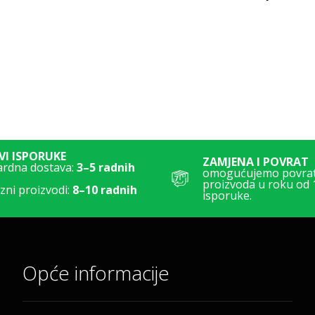
I ISPORUKE
ZAMJENA I POVRAT
ardna dostava:
3–5 radnih
omogućujemo povrat 
proizvoda u roku od 
ni proizvodi:
8–10 radnih
isporuke.
Opće informacije