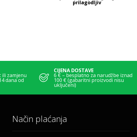
prilagodljiv
CIJENA DOSTAVE
ili zamjenu
6 € – besplatno za narudžbe iznad
14 dana od
100 € (gabaritni proizvodi nisu
uključeni)
Način plaćanja