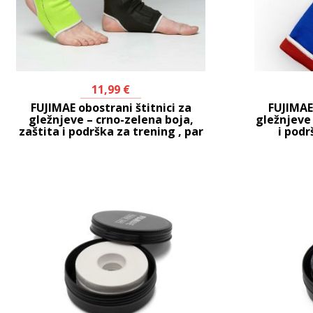
11,99
€
FUJIMAE obostrani štitnici za
FUJIMAE 
gležnjeve – crno-zelena boja,
gležnjeve 
zaštita i podrška za trening , par
i podr