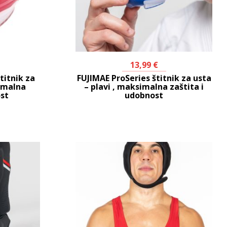
13,99
€
titnik za
FUJIMAE ProSeries štitnik za usta
simalna
– plavi , maksimalna zaštita i
ost
udobnost