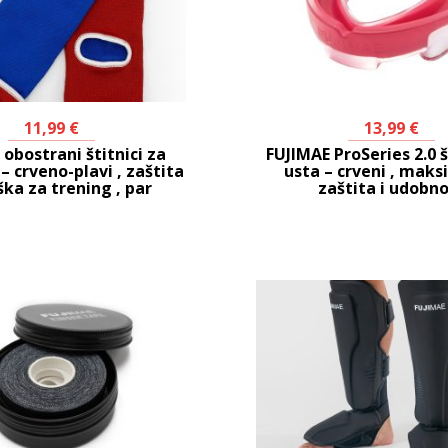
11,99
€
13,99
€
obostrani štitnici za
FUJIMAE ProSeries 2.0 š
– crveno-plavi , zaštita
usta – crveni , mak
ška za trening , par
zaštita i udobn