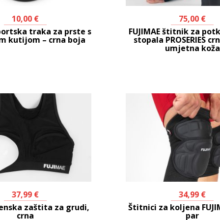
10,00
€
75,00
€
ortska traka za prste s
FUJIMAE štitnik za potk
 kutijom – crna boja
stopala PROSERIES crn
umjetna koža
37,99
€
34,99
€
enska zaštita za grudi,
Štitnici za koljena FUJI
crna
par