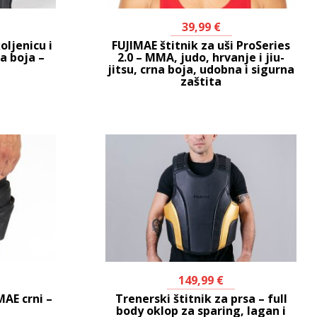
39,99
€
oljenicu i
FUJIMAE štitnik za uši ProSeries
a boja –
2.0 – MMA, judo, hrvanje i jiu-
jitsu, crna boja, udobna i sigurna
zaštita
149,99
€
MAE crni –
Trenerski štitnik za prsa – full
body oklop za sparing, lagan i