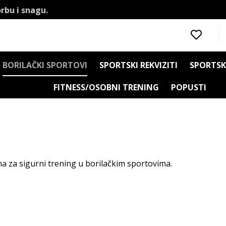
rbu i snagu.
BORILAČKI SPORTOVI
SPORTSKI REKVIZITI
SPORTSK
FITNESS/OSOBNI TRENING
POPUSTI
rema
ema za sigurni trening u borilačkim sportovima.