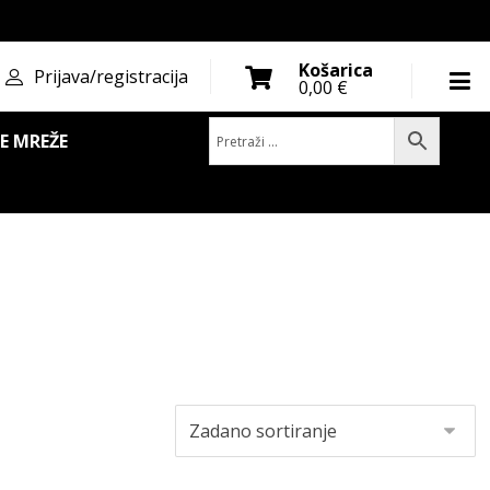
Košarica
Prijava/registracija
0,00
€
E MREŽE