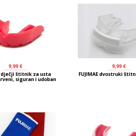
9,99
€
9,99
€
dječji štitnik za usta
FUJIMAE dvostruki štitn
rveni, siguran i udoban