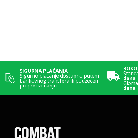
ROKOV
SIGURNA PLAĆANJA
Stand
Sigurno plaćanje dostupno putem
dana
bankovnog transfera ili pouzećem
Glomaz
pri preuzimanju.
dana