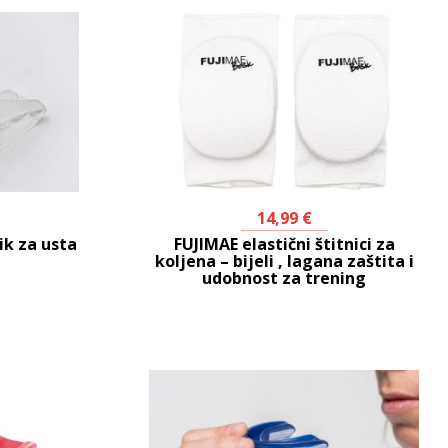
14,99
€
ik za usta
FUJIMAE elastični štitnici za
koljena – bijeli , lagana zaštita i
udobnost za trening