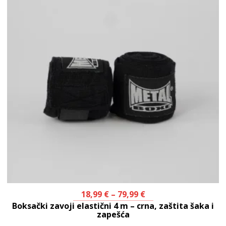
18,99
€
–
79,99
€
Boksački zavoji elastični 4 m – crna, zaštita šaka i
zapešća