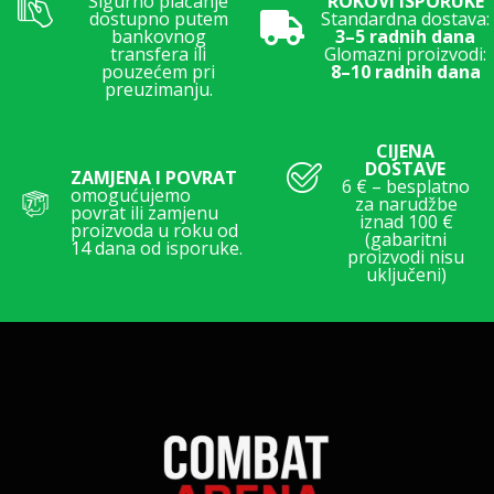
Sigurno plaćanje
ROKOVI ISPORUKE
dostupno putem
Standardna dostava:
bankovnog
3–5 radnih dana
transfera ili
Glomazni proizvodi:
pouzećem pri
8–10 radnih dana
preuzimanju.
CIJENA
DOSTAVE
ZAMJENA I POVRAT
6 € – besplatno
omogućujemo
za narudžbe
povrat ili zamjenu
iznad 100 €
proizvoda u roku od
(gabaritni
14 dana od isporuke.
proizvodi nisu
uključeni)