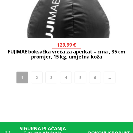
129,99
€
FUJIMAE boksačka vreća za aperkat – crna , 35 cm
promjer, 15 kg, umjetna koža
1
2
3
4
5
6
→
SIGURNA PLAĆANJA