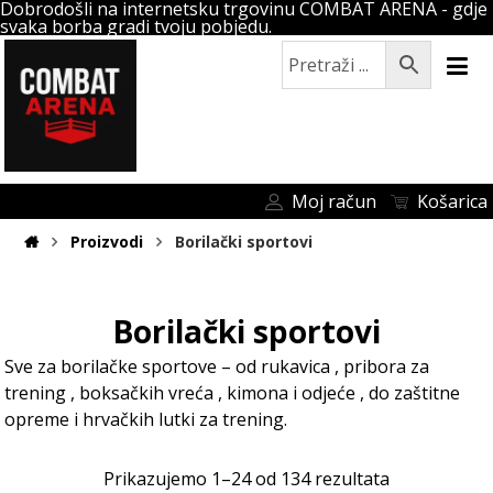
Dobrodošli na internetsku trgovinu COMBAT ARENA - gdje
svaka borba gradi tvoju pobjedu.
Moj račun
Košarica
Proizvodi
Borilački sportovi
Borilački sportovi
Sve za borilačke sportove – od rukavica , pribora za
trening , boksačkih vreća , kimona i odjeće , do zaštitne
opreme i hrvačkih lutki za trening.
Prikazujemo 1–24 od 134 rezultata