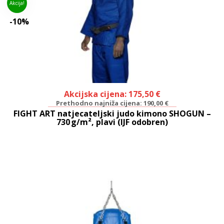
Akcija!
-10%
Akcijska cijena:
175,50
€
Prethodno najniža cijena:
190,00
€
FIGHT ART natjecateljski judo kimono SHOGUN –
730 g/m², plavi (IJF odobren)