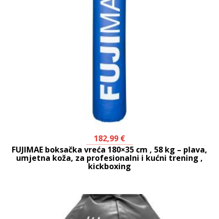
182,99
€
FUJIMAE boksačka vreća 180×35 cm , 58 kg – plava,
umjetna koža, za profesionalni i kućni trening ,
kickboxing