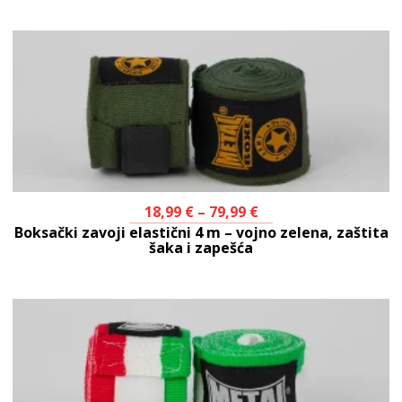
18,99
€
–
79,99
€
Boksački zavoji elastični 4 m – vojno zelena, zaštita
šaka i zapešća