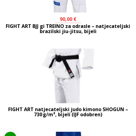
90,00
€
FIGHT ART BJJ gi TREINO za odrasle – natjecateljski
brazilski jiu-jitsu, bijeli
FIGHT ART natjecateljski judo kimono SHOGUN –
730 g/m², bijeli (IJF odobren)