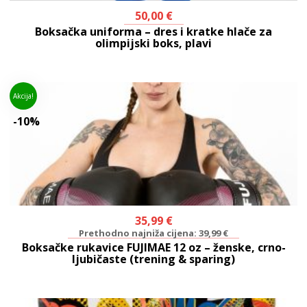
50,00
€
Boksačka uniforma – dres i kratke hlače za
olimpijski boks, plavi
Akcija!
-10%
35,99
€
Prethodno najniža cijena:
39,99
€
Boksačke rukavice FUJIMAE 12 oz – ženske, crno-
ljubičaste (trening & sparing)