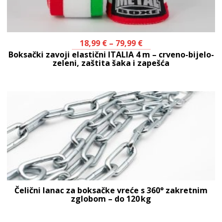
18,99
€
–
79,99
€
Boksački zavoji elastični ITALIA 4 m – crveno-bijelo-
zeleni, zaštita šaka i zapešća
Čelični lanac za boksačke vreće s 360° zakretnim
zglobom – do 120 kg