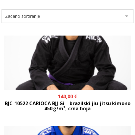
140,00
€
BJC-10522 CARIOCA BJJ Gi – brazilski jiu-jitsu kimono
450 g/m², crna boja