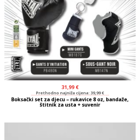
31,99
€
Prethodno najniža cijena:
39,99
€
Boksački set za djecu – rukavice 8 oz, bandaže,
štitnik za usta + suvenir