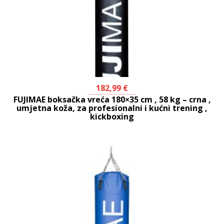
182,99
€
FUJIMAE boksačka vreća 180×35 cm , 58 kg – crna ,
umjetna koža, za profesionalni i kućni trening ,
kickboxing