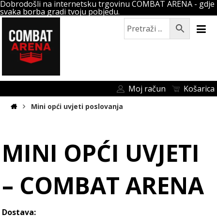
Dobrodošli na internetsku trgovinu COMBAT ARENA - gdje
svaka borba gradi tvoju pobjedu.
Moj račun
Košarica
Mini opći uvjeti poslovanja
MINI OPĆI UVJETI
– COMBAT ARENA
Dostava: