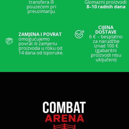
transfera ili
Glomazni proizvodi:
pouzećem pri
8–10 radnih dana
preuzimanju.
CIJENA
DOSTAVE
ZAMJENA I POVRAT
6 € – besplatno
omogućujemo
za narudžbe
povrat ili zamjenu
iznad 100 €
proizvoda u roku od
(gabaritni
14 dana od isporuke.
proizvodi nisu
uključeni)