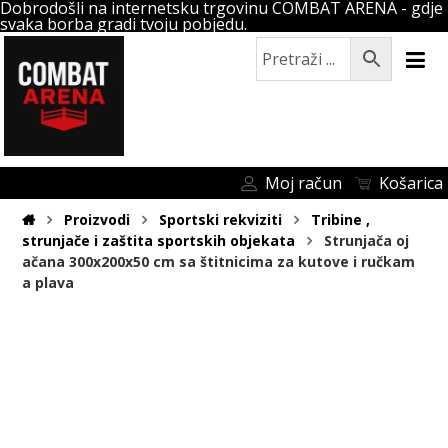
Dobrodošli na internetsku trgovinu COMBAT ARENA - gdje
svaka borba gradi tvoju pobjedu.
Moj račun
Košarica
Proizvodi
Sportski rekviziti
Tribine ,
strunjače i zaštita sportskih objekata
Strunjača oj
ačana 300x200x50 cm sa štitnicima za kutove i ručkam
a plava