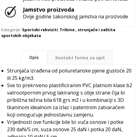
Jamstvo proizvoda
Dvije godine zakonskog jamstva na proizvode
Kategorije:
Sportski rekviziti
,
Tribine , strunjače i zaštita
sportskih objekata
Opis
Kontakt forma za upit
Strunjača izrađena od poliuretanske pjene gustoće 20
ili 25 kg/m3.
Sve to prekriveno plastificiranim PVC platnom klase b2
vatrootpornim prvog lakiranog s obje strane čija bi
približna težina bila 618 grs m2 i u kombinaciji s 3D
tkaninom idealnom za izlaz i patentnim zatvaračem
koji omogućuje jednostavnu zamjenu.
Vrijednosti ove funkcije bile bi: vuča osnove i potke
230 daN/5 cm, suza osnove 25 daN i potka 20 daN,
adhezija 10 daN/ 5 cm.