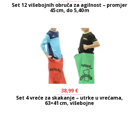
Set 12 višebojnih obruča za agilnost – promjer
45 cm, do 5,40 m
38,99
€
Set 4 vreće za skakanje – utrke u vrećama,
63×41 cm, višebojne