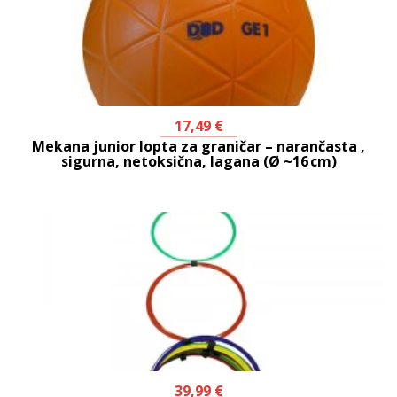
17,49
€
Mekana junior lopta za graničar – narančasta ,
sigurna, netoksična, lagana (Ø ~16 cm)
39,99
€