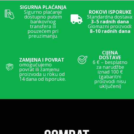
SIGURNA PLAĆANJA
Sigurno plaćanje
ROKOVI ISPORUKE
dostupno putem
Standardna dostava:
bankovnog
3–5 radnih dana
transfera ili
Glomazni proizvodi:
pouzećem pri
8–10 radnih dana
preuzimanju.
CIJENA
DOSTAVE
ZAMJENA I POVRAT
6 € – besplatno
omogućujemo
za narudžbe
povrat ili zamjenu
iznad 100 €
proizvoda u roku od
(gabaritni
14 dana od isporuke.
proizvodi nisu
uključeni)