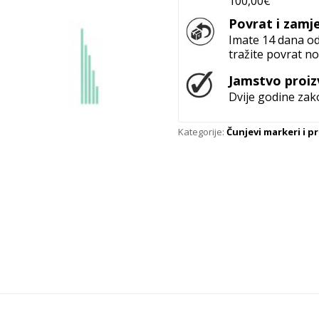
100,00€
Povrat i zamj
Imate 14 dana od 
tražite povrat no
Jamstvo proi
Dvije godine za
Kategorije:
Čunjevi markeri i p