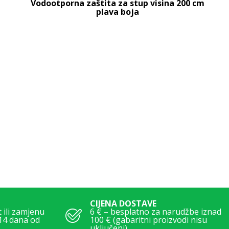
Vodootporna zaštita za stup visina 200 cm
plava boja
CIJENA DOSTAVE
ili zamjenu
6 € – besplatno za narudžbe iznad
14 dana od
100 € (gabaritni proizvodi nisu
uključeni)