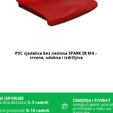
PVC sjedalica bez naslona SPARK SR M4 –
crvena, udobna i izdržljiva
I ISPORUKE
ZAMJENA I POVRAT
ardna dostava:
3–5 radnih
omogućujemo povrat 
proizvoda u roku od 
ni proizvodi:
8–10 radnih
isporuke.