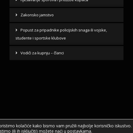
Zakonsko jamstvo
Popust za pripadnike policijskih snaga ili vojske,
studente i sportske klubove
Vodiči za kupnju – članci
oristimo kolačiće kako bismo vam pružili najbolje korisničko iskustvo.
timo (ili ih isključiti) možete naći u
postavkama
.