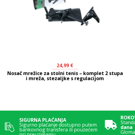
24,99
€
Nosač mrežice za stolni tenis – komplet 2 stupa
i mreža, stezaljke s regulacijom
ROKOV
SIGURNA PLAĆANJA
Stand
Sigurno plaćanje dostupno putem
dana
bankovnog transfera ili pouzećem
Glomaz
pri preuzimanju.