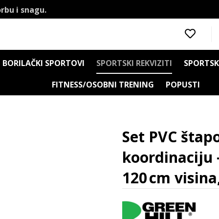
rbu i snagu.
BORILAČKI SPORTOVI
SPORTSKI REKVIZITI
SPORTSK
FITNESS/OSOBNI TRENING
POPUSTI
eri i prepreke
Set PVC štapova (pica) za agilnost i koordin
Set PVC štapo
koordinaciju
120 cm visina