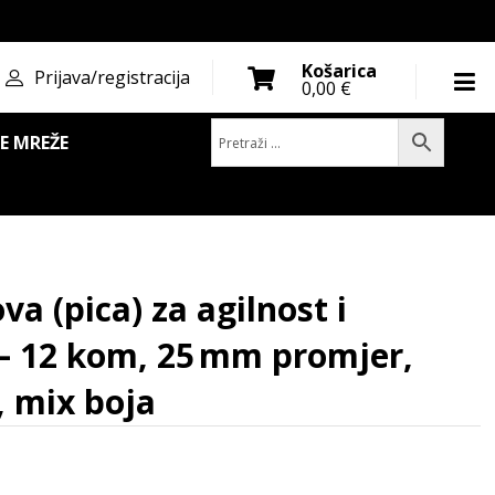
Košarica
Prijava/registracija
0,00
€
E MREŽE
aciju - 12 kom, 25 mm promjer, 120 cm visina, mix bo
va (pica) za agilnost i
 – 12 kom, 25 mm promjer,
, mix boja