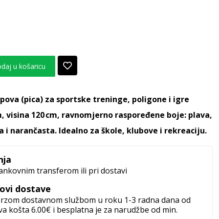
daj u košaricu
pova (pica) za sportske treninge, poligone i igre
, visina 120 cm, ravnomjerno raspoređene boje: plava,
a i narančasta. Idealno za škole, klubove i rekreaciju.
nja
ankovnim transferom ili pri dostavi
kovi dostave
 brzom dostavnom službom u roku 1-3 radna dana od
a košta 6.00€ i besplatna je za narudžbe od min.