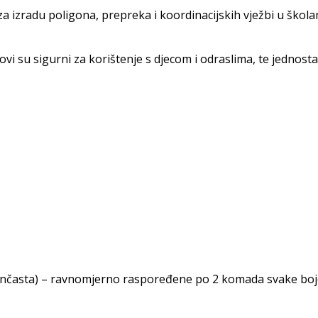
za izradu poligona, prepreka i koordinacijskih vježbi u škol
ovi su sigurni za korištenje s djecom i odraslima, te jednosta
narančasta) – ravnomjerno raspoređene po 2 komada svake bo