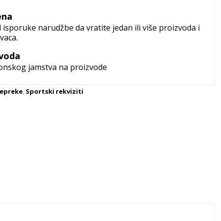
ena
isporuke narudžbe da vratite jedan ili više proizvoda i
vaca.
zvoda
konskog jamstva na proizvode
repreke
,
Sportski rekviziti