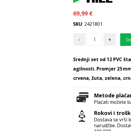
69,99
€
SKU
: 2421801
-
+
Do
Srednji set od 12 PVC šta
agilnosti. Promjer 25 mm
crvena, žuta, zelena, crn
Metode plaća
Plaćati možete b
Rokovi i troš
Dostava se vrši
narudžbe. Dostav