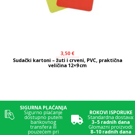
3,50
€
Sudački kartoni – žuti i crveni, PVC, praktična
veličina 12×9 cm
SIGURNA PLAĆANJA
Sigurno plaćanje
ROKOVI ISPORUKE
dostupno putem
Standardna dostava:
bankovnog
3–5 radnih dana
transfera ili
Glomazni proizvodi:
pouzećem pri
8–10 radnih dana