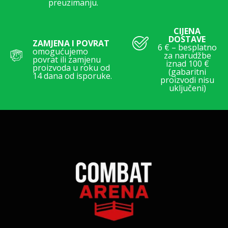
preuzimanju.
CIJENA
DOSTAVE
ZAMJENA I POVRAT
6 € – besplatno
omogućujemo
za narudžbe
povrat ili zamjenu
iznad 100 €
proizvoda u roku od
(gabaritni
14 dana od isporuke.
proizvodi nisu
uključeni)