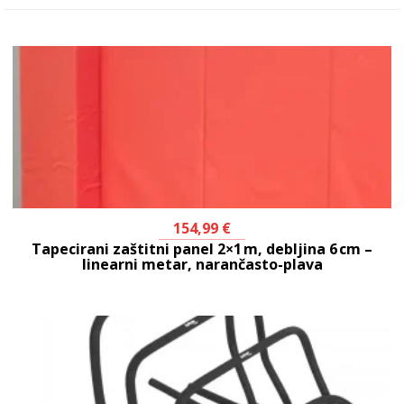
154,99
€
Tapecirani zaštitni panel 2×1 m, debljina 6 cm –
linearni metar, narančasto-plava