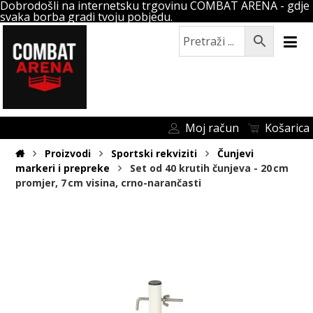
Dobrodošli na internetsku trgovinu COMBAT ARENA - gdje
svaka borba gradi tvoju pobjedu.
Moj račun
Košarica
Proizvodi
Sportski rekviziti
Čunjevi
markeri i prepreke
Set od 40 krutih čunjeva - 20 cm
promjer, 7 cm visina, crno-narančasti