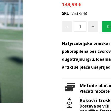
149,99
€
SKU
: 7537548
-
+
Do
Natjecateljska teniska
polipropilena bez čvorov
dugotrajnu igru. Idealn
artikl se plaća unaprije
Metode plaća
Plaćati možete 
Rokovi i troš
Dostava se vrš