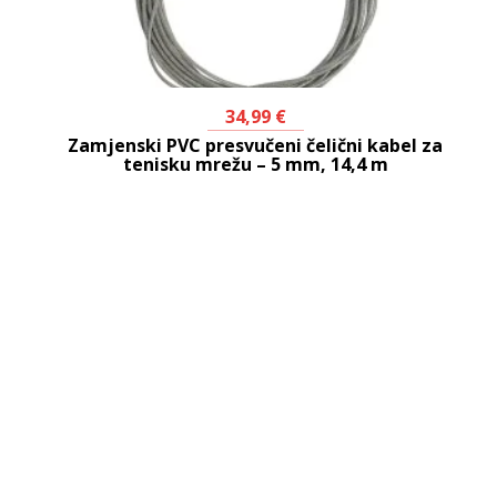
34,99
€
Zamjenski PVC presvučeni čelični kabel za
tenisku mrežu – 5 mm, 14,4 m