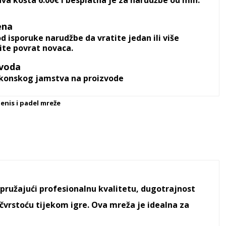
va košta 6.00€ i besplatna je za narudžbe od min.
ena
d isporuke narudžbe da vratite jedan ili više
žite povrat novaca.
zvoda
akonskog jamstva na proizvode
enis i padel mreže
pružajući profesionalnu kvalitetu, dugotrajnost
čvrstoću tijekom igre. Ova mreža je idealna za