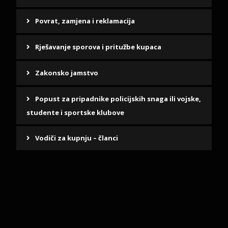
Povrat, zamjena i reklamacija
Rješavanje sporova i pritužbe kupaca
Zakonsko jamstvo
Popust za pripadnike policijskih snaga ili vojske,
studente i sportske klubove
Vodiči za kupnju – članci