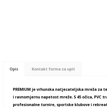
Opis
Kontakt forma za upit
PREMIUM je vrhunska natjecateljska mreža za ten
i ravnomjernu napetost mreže. S 45 očica, PVC t
profesionalne turnire, sportske klubove i rekrea