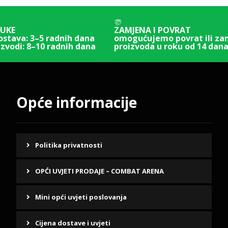
RUKE
ZAMJENA I POVRAT
ostava:
3–5 radnih dana
omogućujemo povrat ili z
izvodi:
8–10 radnih dana
proizvoda u roku od 14 dana
Opće informacije
Politika privatnosti
OPĆI UVJETI PRODAJE – COMBAT ARENA
Mini opći uvjeti poslovanja
Cijena dostave i uvjeti