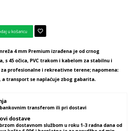
daj u košaricu
 mreža 4 mm Premium izrađena je od crnog
a, s 45 očica, PVC trakom i kabelom za stabilnu i
a za profesionalne i rekreativne terene; napomena:
d, a transport se naplaćuje zbog gabarita.
nja
bankovnim transferom ili pri dostavi
kovi dostave
i brzom dostavnom službom u roku 1-3 radna dana od