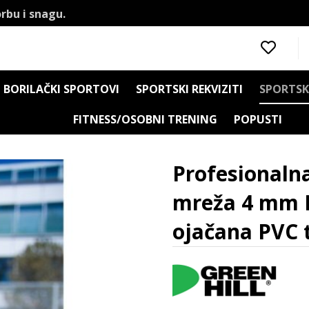
rbu i snagu.
BORILAČKI SPORTOVI
SPORTSKI REKVIZITI
SPORTSK
FITNESS/OSOBNI TRENING
POPUSTI
 mreže
Profesionalna natjecateljska teniska mreža 4 mm P
Profesionalna
mreža 4 mm P
ojačana PVC