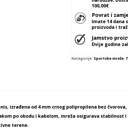
narudžbe. Dosta
100,00€
Povrat i zamj
Imate 14 dana o
proizvoda i tra
Jamstvo proi
Dvije godine z
Kategorije:
Sportske mreže
,
T
is, izrađena od 4 mm crnog polipropilena bez čvorova, 
rakom po obodu i kabelom, mreža osigurava stabilnost i 
tivne terene.