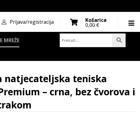
Košarica
Prijava/registracija
0,00
€
E MREŽE
remium - crna, bez čvorova i ojačana PVC trakom
 natjecateljska teniska
remium – crna, bez čvorova i
 trakom