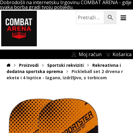
Dobrodošli na internetsku trgovinu COMBAT ARENA - gdje
svaka borba gradi tvoju pobjedu.
Moj račun
Košarica
Proizvodi
Sportski rekviziti
Rekreativna i
dodatna sportska oprema
Pickleball set 2 drvena r
ekete i 4 loptice - lagano, izdržljivo, s torbicom