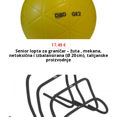
17,49
€
Senior lopta za graničar – žuta , mekana,
netoksična i izbalansirana (Ø 20 cm), talijanske
proizvodnje