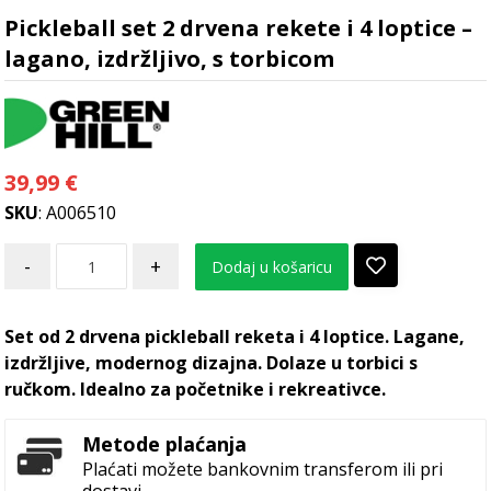
Pickleball set 2 drvena rekete i 4 loptice –
lagano, izdržljivo, s torbicom
39,99
€
SKU
: A006510
-
+
Dodaj u košaricu
Set od 2 drvena pickleball reketa i 4 loptice. Lagane,
izdržljive, modernog dizajna. Dolaze u torbici s
ručkom. Idealno za početnike i rekreativce.
Metode plaćanja
Plaćati možete bankovnim transferom ili pri