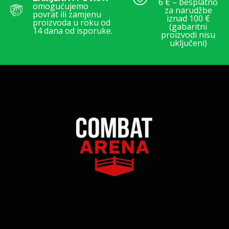
6 € – besplatno
omogućujemo
za narudžbe
povrat ili zamjenu
iznad 100 €
proizvoda u roku od
(gabaritni
14 dana od isporuke.
proizvodi nisu
uključeni)