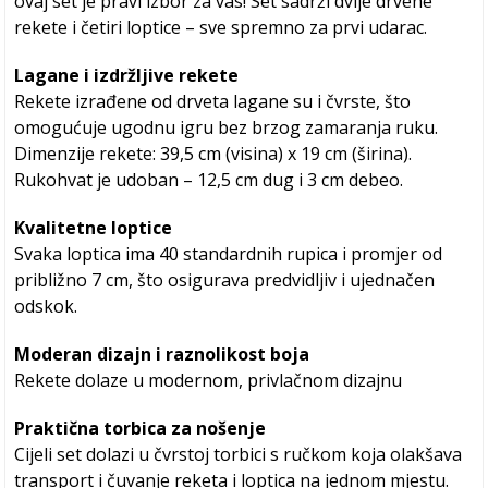
ovaj set je pravi izbor za vas! Set sadrži dvije drvene
rekete i četiri loptice – sve spremno za prvi udarac.
Lagane i izdržljive rekete
Rekete izrađene od drveta lagane su i čvrste, što
omogućuje ugodnu igru bez brzog zamaranja ruku.
Dimenzije rekete: 39,5 cm (visina) x 19 cm (širina).
Rukohvat je udoban – 12,5 cm dug i 3 cm debeo.
Kvalitetne loptice
Svaka loptica ima 40 standardnih rupica i promjer od
približno 7 cm, što osigurava predvidljiv i ujednačen
odskok.
Moderan dizajn i raznolikost boja
Rekete dolaze u modernom, privlačnom dizajnu
Praktična torbica za nošenje
Cijeli set dolazi u čvrstoj torbici s ručkom koja olakšava
transport i čuvanje reketa i loptica na jednom mjestu.