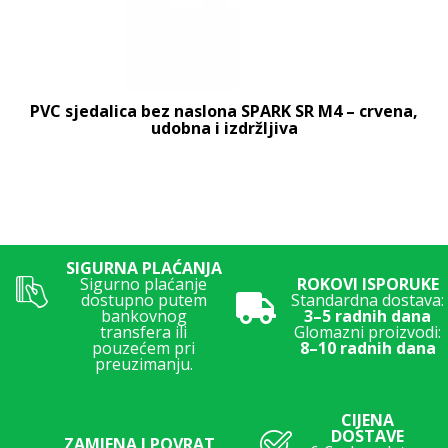
PVC sjedalica bez naslona SPARK SR M4 – crvena,
udobna i izdržljiva
SIGURNA PLAĆANJA
Sigurno plaćanje
ROKOVI ISPORUKE
dostupno putem
Standardna dostava:
bankovnog
3–5 radnih dana
transfera ili
Glomazni proizvodi:
pouzećem pri
8–10 radnih dana
preuzimanju.
CIJENA
DOSTAVE
ZAMJENA I POVRAT