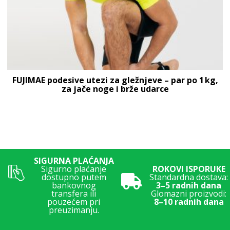
FUJIMAE podesive utezi za gležnjeve – par po 1 kg,
za jače noge i brže udarce
SIGURNA PLAĆANJA
Sigurno plaćanje
ROKOVI ISPORUKE
dostupno putem
Standardna dostava:
bankovnog
3–5 radnih dana
transfera ili
Glomazni proizvodi:
pouzećem pri
8–10 radnih dana
preuzimanju.