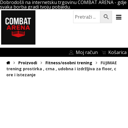
Dobrodošli na internetsku trgovinu COMBAT ARENA - gdje
svaka borba gradi tvoju pobjedu.
Moj račun
Košarica
Proizvodi
Fitness/osobni trening
FUJIMAE
trening prostirka , crna , udobna i izdržljiva za floor, c
ore i istezanje