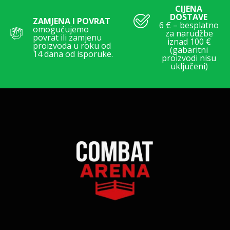
CIJENA
DOSTAVE
ZAMJENA I POVRAT
6 € – besplatno
omogućujemo
za narudžbe
povrat ili zamjenu
iznad 100 €
proizvoda u roku od
(gabaritni
14 dana od isporuke.
proizvodi nisu
uključeni)