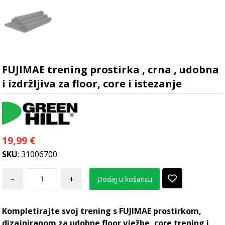
FUJIMAE trening prostirka , crna , udobna
i izdržljiva za floor, core i istezanje
19,99
€
SKU
: 31006700
-
+
Dodaj u košaricu
Kompletirajte svoj trening s FUJIMAE prostirkom,
dizajniranom za udobne floor vježbe, core trening i