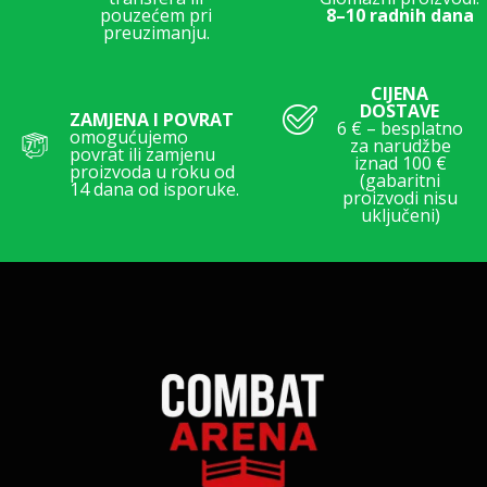
pouzećem pri
8–10 radnih dana
preuzimanju.
CIJENA
DOSTAVE
ZAMJENA I POVRAT
6 € – besplatno
omogućujemo
za narudžbe
povrat ili zamjenu
iznad 100 €
proizvoda u roku od
(gabaritni
14 dana od isporuke.
proizvodi nisu
uključeni)