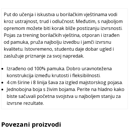
Put do učenja i iskustva u borilačkim vještinama vodi
kroz ustrajnost, trud i odlučnost. Međutim, s najboljom
opremom možete biti korak bliže postizanju izvrsnosti.
Pojas za trening borilačkih vještina, otporan i izrađen
od pamuka, pruža najbolju izvedbu i jamči izvrsnu
kvalitetu. Istovremeno, studentu daje dobar ugled i
zaslužuje priznanje za svoj napredak.
Izrađeno od 100% pamuka. Dobro uravnotežena
konstrukcija između krutosti i fleksibilnosti.
4 cm širine i 8 linija šava za izgled majstorskog pojasa.
Jednobojna boja s živim bojama. Perite na hladno kako
biste sačuvali početna svojstva u najboljem stanju za
izvrsne rezultate.
Povezani proizvodi