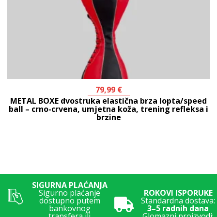
79,99
€
METAL BOXE dvostruka elastična brza lopta/speed
ball – crno-crvena, umjetna koža, trening refleksa i
brzine
SIGURNA PLAĆANJA
Sigurno plaćanje
ROKOVI ISPORUKE
dostupno putem
Standardna dostava:
bankovnog
3–5 radnih dana
transfera ili
Glomazni proizvodi: