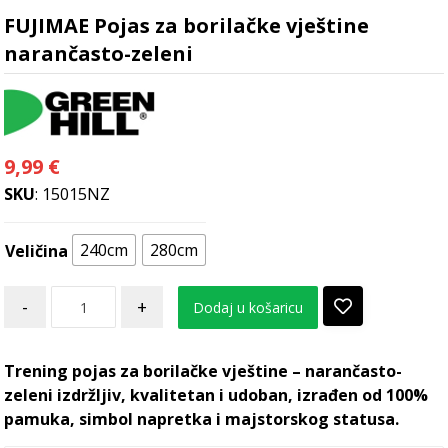
FUJIMAE Pojas za borilačke vještine
narančasto-zeleni
9,99
€
SKU
: 15015NZ
240cm
280cm
Veličina
-
+
Dodaj u košaricu
Trening pojas za borilačke vještine – narančasto-
zeleni izdržljiv, kvalitetan i udoban, izrađen od 100%
pamuka, simbol napretka i majstorskog statusa.