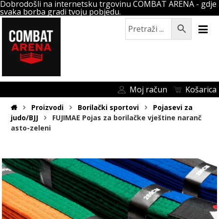
Dobrodošli na internetsku trgovinu COMBAT ARENA - gdje
svaka borba gradi tvoju pobjedu.
Moj račun
Košarica
Proizvodi
Borilački sportovi
Pojasevi za
judo/BJJ
FUJIMAE Pojas za borilačke vještine naranč
asto-zeleni