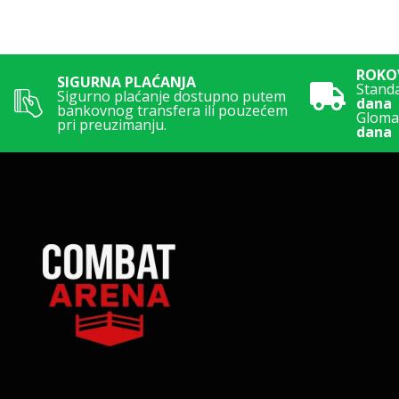
ROKOV
SIGURNA PLAĆANJA
Stand
Sigurno plaćanje dostupno putem
dana
bankovnog transfera ili pouzećem
Glomaz
pri preuzimanju.
dana