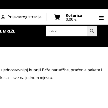
Košarica
Prijava/registracija
0,00
€
E MREŽE
 u jednostavnijoj kupnji! Brže narudžbe, praćenje paketa i
dresa – sve na jednom mjestu.