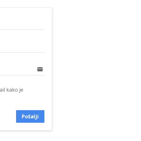
email
il kako je 
Pošalji