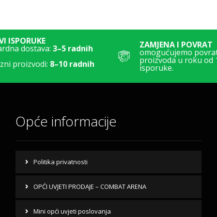
I ISPORUKE
ZAMJENA I POVRAT
ardna dostava:
3–5 radnih
omogućujemo povrat 
proizvoda u roku od 
ni proizvodi:
8–10 radnih
isporuke.
Opće informacije
Politika privatnosti
OPĆI UVJETI PRODAJE – COMBAT ARENA
Mini opći uvjeti poslovanja